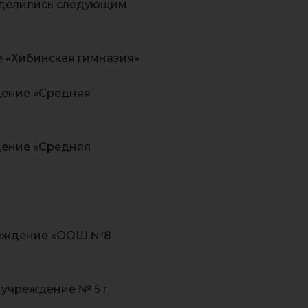
еделились следующим
 «Хибинская гимназия»
дение «Средняя
дение «Средняя
реждение «ООШ №8
учреждение № 5 г.