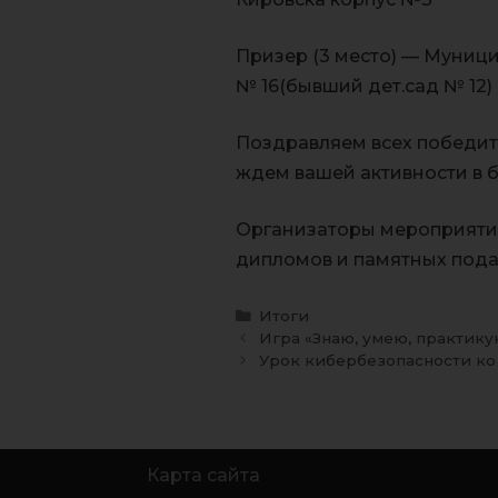
Призер (3 место) — Муниц
№ 16(бывший дет.сад № 12) 
Поздравляем всех победите
ждем вашей активности в 
Организаторы мероприятия
дипломов и памятных под
Итоги
Игра «Знаю, умею, практику
Урок кибербезопасности ко
Карта сайта