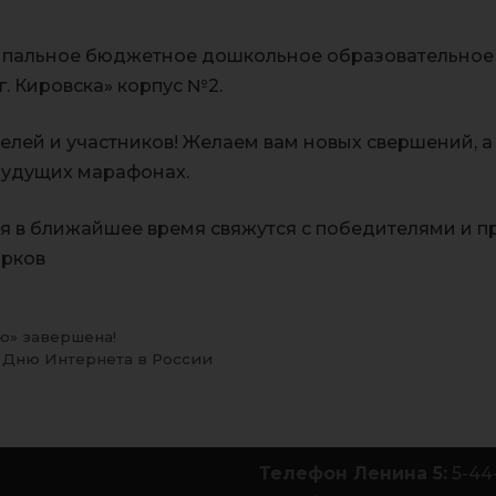
ипальное бюджетное дошкольное образовательное
г. Кировска» корпус №2.
лей и участников! Желаем вам новых свершений, а
будущих марафонах.
 в ближайшее время свяжутся с победителями и п
арков
ю» завершена!
 Дню Интернета в России
Телефон Ленина 5:
5-44