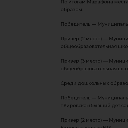
По итогам Марафона мест
образом:
Победитель — Муниципаль
Призер (2 место) — Муни
общеобразовательная школ
Призер (3 место) — Муни
общеобразовательная школ
Среди дошкольных образо
Победитель — Муниципал
г.Кировска»(бывший дет.са
Призер (2 место) — Муниц
Кировска корпус №3