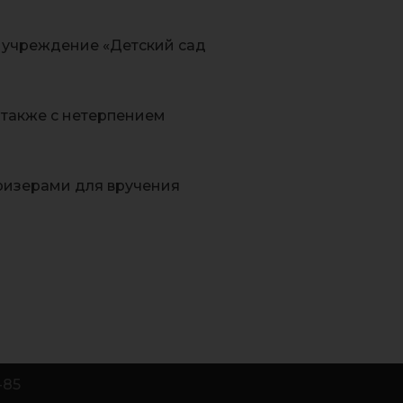
 учреждение «Детский сад
 также с нетерпением
ризерами для вручения
-85