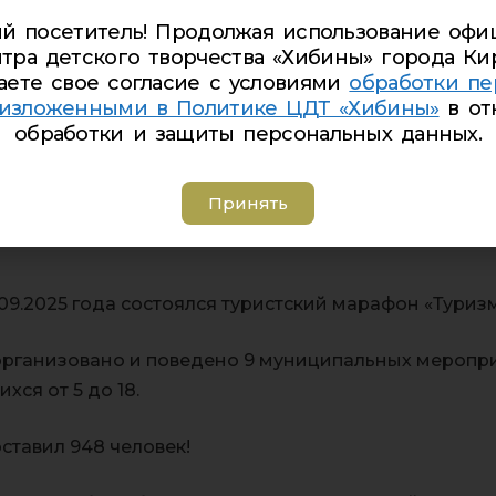
й посетитель! Продолжая использование офи
тра детского творчества «Хибины» города Ки
аете свое согласие с условиями
обработки пе
 изложенными в Политике ЦДТ «Хибины»
в от
литься с вами важн
обработки и защиты персональных данных.
Принять
1.09.2025 года состоялся туристский марафон «Туризм
рганизовано и поведено 9 муниципальных меропри
ся от 5 до 18.
ставил 948 человек!