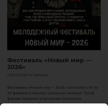
Фестиваль «Новый мир —
2026»
09/02/2026
от
Наташа
Фестиваль «Новый мир — 2026» состоится с 19 по
20 февраля в период школьных каникул. Такой
формат позволит участникам полностью
погрузиться в события фестиваля, не отвлекаясь