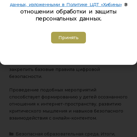
в
данных, изложенными в Политике ЦДТ «Хибины»
отрабатывали навыки распознавания
отношении обработки и защиты
подозрительных ссылок и сомнительных
персональных данных.
предложений;
обсуждали ответственность за собственные
Принять
действия в цифровом пространстве.
Игровой формат позволил сделать процесс
обучения доступным и понятным, а также
закрепить базовые правила цифровой
безопасности.
Проведение подобных мероприятий
способствует формированию у детей осознанного
отношения к интернет-пространству, развитию
критического мышления и навыков безопасного
взаимодействия с онлайн-контентом.
Безопасная образовательная среда
,
Итоги
,