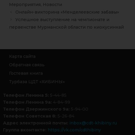
Мероприятия
,
Новости
Онлайн-викторина «Менделеевские забавы»
Успешное выступление на чемпионате и
первенстве Мурманской области по киокусинкай
Карта сайта
Обратная связь
Гостевая книга
Турбаза ЦДТ «ХИБИНЫ»
Телефон Ленина 5:
5-44-85
Телефон Ленина 9а:
4-84-99
Телефон Дзержинского 9а:
5-94-00
Телефон Советская 8:
5-26-84
Адрес электронной почты:
inbox@cdt-khibiny.ru
Группа вконтакте:
https://vk.com/cdthibiny