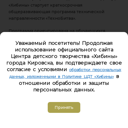
«Хибины» стартует краткосрочная
общеразвивающая программа технической
направленности «ТехноБитва».
Программа ориентирована на обучающихся,
проявляющих интерес к техническому творчеству,
Уважаемый посетитель! Продолжая
конструированию и инженерному мышлению.
использование официального сайта
Центра детского творчества «Хибины»
График работы программы:
города Кировска, вы подтверждаете свое
ежедневно с 13:00 до 14:40
согласие с условиями
обработки персональных
в
Возраст участников:
данных, изложенными в Политике ЦДТ «Хибины»
9–12 лет
отношении обработки и защиты
персональных данных.
Место проведения:
г. Кировск, ул. Дзержинского, д. 9А
Принять
Порядок зачисления:
Зачисление на программу осуществляется при
предоставлении следующих документов: