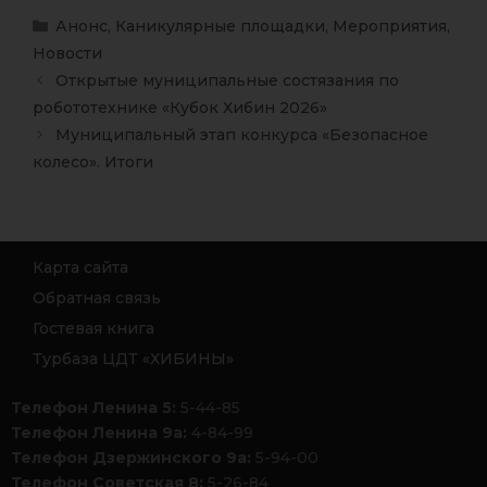
Анонс
,
Каникулярные площадки
,
Мероприятия
,
Новости
Открытые муниципальные состязания по
робототехнике «Кубок Хибин 2026»
Муниципальный этап конкурса «Безопасное
колесо». Итоги
Карта сайта
Обратная связь
Гостевая книга
Турбаза ЦДТ «ХИБИНЫ»
Телефон Ленина 5:
5-44-85
Телефон Ленина 9а:
4-84-99
Телефон Дзержинского 9а:
5-94-00
Телефон Советская 8:
5-26-84