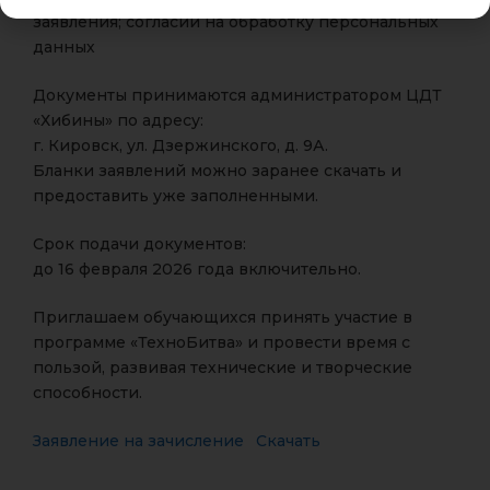
заявления; согласий на обработку персональных
данных
Документы принимаются администратором ЦДТ
«Хибины» по адресу:
г. Кировск, ул. Дзержинского, д. 9А.
Бланки заявлений можно заранее скачать и
предоставить уже заполненными.
Срок подачи документов:
до 16 февраля 2026 года включительно.
Приглашаем обучающихся принять участие в
программе «ТехноБитва» и провести время с
пользой, развивая технические и творческие
способности.
Заявление на зачисление
Скачать