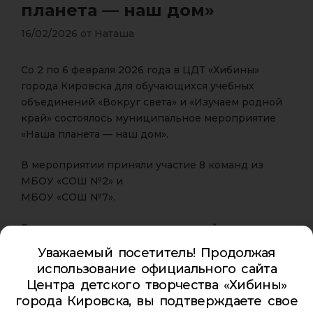
планета — наш дом»
16/02/2026
от
Наташа
Со 2 по 6 февраля 2026 года в ЦДТ «Хибины»
города Кировска для обучающихся учебных
объединений «Вокруг света» и «Изучаем родной
край» состоялось муниципальное мероприятие
«Наша планета — наш дом».
В мероприятии приняли участие 8 команд из
МБОУ «СОШ №2» и
МБОУ «СОШ №7».
В ходе интеллектуальных испытаний участники
продемонстрировали знания о флоре и фауне
Уважаемый посетитель! Продолжая
родного края, рассказали о животных, растениях и
использование официального сайта
грибах, обитающих на территории региона, а
Центра детского творчества «Хибины»
также показали умение работать в команде.
города Кировска, вы подтверждаете свое