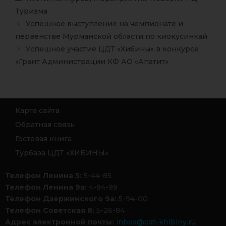
Туризма
Успешное выступление на чемпионате и
первенстве Мурманской области по киокусинкай
Успешное участие ЦДТ «Хибины» в конкурсе
«Грант Администрации КФ АО «Апатит»
Карта сайта
Обратная связь
Гостевая книга
Турбаза ЦДТ «ХИБИНЫ»
Телефон Ленина 5:
5-44-85
Телефон Ленина 9а:
4-84-99
Телефон Дзержинского 9а:
5-94-00
Телефон Советская 8:
5-26-84
Адрес электронной почты:
inbox@cdt-khibiny.ru