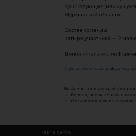
существующих (или сущест
Мурманской области.
Состав команды:
четыре участника — 2 мальч
Дополнительную информацию
3.-polozhenie_naczionalnye-vidy-s
Анонс
,
Конкурсы
,
Мероприя
Беседа, посвящённая памят
Познавательная викторина 
Карта сайта