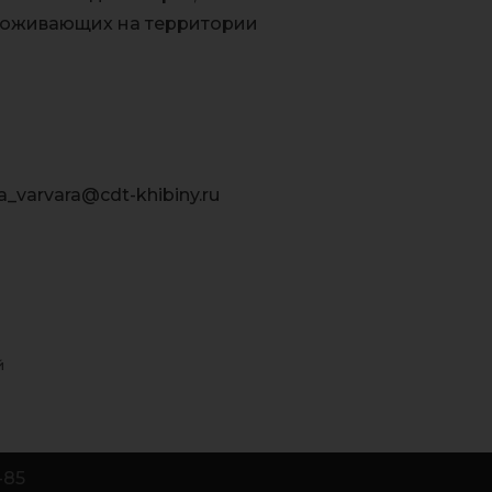
проживающих на территории
varvara@cdt-khibiny.ru
й
-85