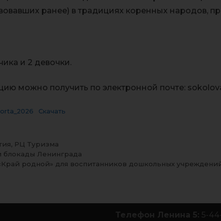
вовавших ранее) в традициях коренных народов, 
ика и 2 девочки.
 можно получить по электронной почте: sokolova_
porta_2026
Скачать
тия
,
РЦ Туризма
и блокады Ленинграда
«Край родной» для воспитанников дошкольных учреждени
Телефон Ленина 5:
5-44