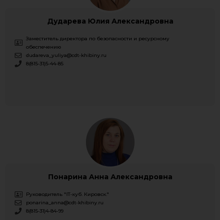
Дударева Юлия Александровна
Заместитель директора по безопасности и ресурсному
обеспечению
dudareva_yuliya@cdt-khibiny.ru
8(815-31)5-44-85
Понарина Анна Александровна​
Руководитель "IT-куб. Кировск."
ponarina_anna@cdt-khibiny.ru
8(815-31)4-84-99