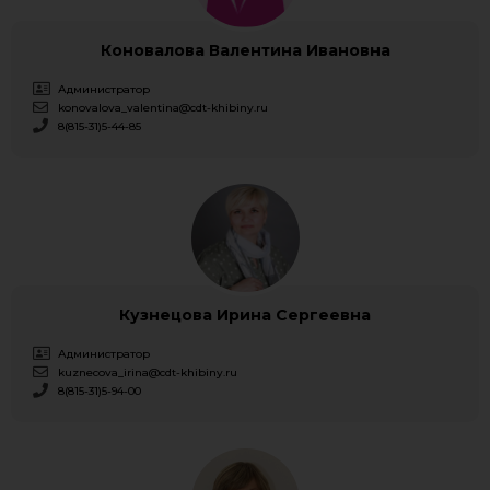
Коновалова Валентина Ивановна
Администратор
konovalova_valentina@cdt-khibiny.ru
8(815-31)5-44-85
Кузнецова Ирина Сергеевна
Администратор
kuznecova_irina@cdt-khibiny.ru
8(815-31)5-94-00