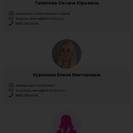
Талипова Оксана Юрьевна
Начальник хозяйственного отдела
talipova_oksana@cdt-khibiny.ru
8(815-31)5-26-84
Куринная Елена Викторовна
Заведующая хозяйством
kurinnaya_elena@cdt-khibiny.ru
8(815-31)5-44-85