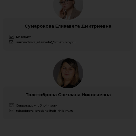
Сумарокова Елизавета Дмитриевна​
Методист
sumarokova_elizaveta@cdt-khibiny.ru
Толстоброва Светлана Николаевна
Секретарь учебной части
tolstobrova_svetlana@cdt-khibiny.ru