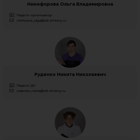
Никифорова Ольга Владимировна
Педагог-организатор
nikiforova_olga@cdt-khibiny.ru
Руденко Никита Николаевич
Педагог ДО
rudenko_nikita@cdt-khibiny.ru