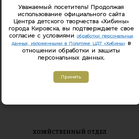
Уважаемый посетитель! Продолжая
Петрович Анастасия Юрьевна
использование официального сайта
Центра детского творчества «Хибины»
Педагог ДО
города Кировска, вы подтверждаете свое
petrovich_anastasiya@cdt-khibiny.ru
согласие с условиями
обработки персональных
в
данных, изложенными в Политике ЦДТ «Хибины»
отношении обработки и защиты
персональных данных.
Принять
Гузикова Ольга Александровна
Администратор
guzikova_olga@cdt-khibiny.ru
ХОЗЯЙСТВЕННЫЙ ОТДЕЛ