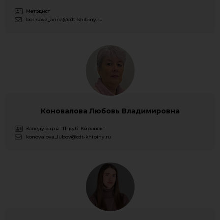
Методист
borisova_anna@cdt-khibiny.ru
Коновалова Любовь Владимировна
Заведующая "IT-куб. Кировск."
konovalova_lubov@cdt-khibiny.ru