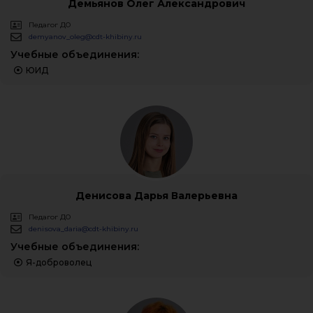
Демьянов Олег Александрович
Педагог ДО
demyanov_oleg@cdt-khibiny.ru
Учебные объединения:
ЮИД
Денисова Дарья Валерьевна
Педагог ДО
denisova_daria@cdt-khibiny.ru
Учебные объединения:
Я-доброволец