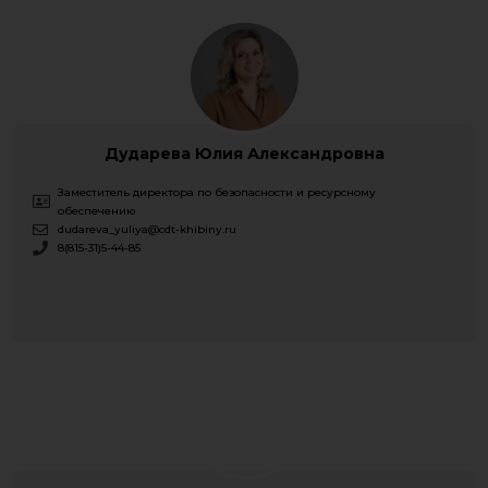
Дударева Юлия Александровна
Заместитель директора по безопасности и ресурсному
обеспечению
dudareva_yuliya@cdt-khibiny.ru
8(815-31)5-44-85