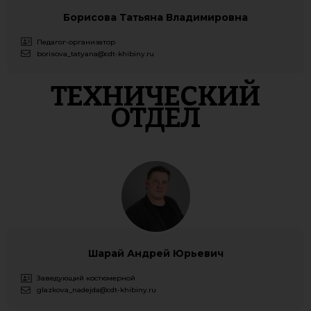
Борисова Татьяна Владимировна
Педагог-организатор
borisova_tatyana@cdt-khibiny.ru
ТЕХНИЧЕСКИЙ
ОТДЕЛ
Шарай Андрей Юрьевич
Заведующий костюмерной
glazkova_nadejda@cdt-khibiny.ru