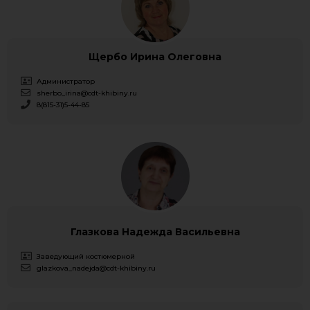
Щербо Ирина Олеговна
Администратор
sherbo_irina@cdt-khibiny.ru
8(815-31)5-44-85
Глазкова Надежда Васильевна
Заведующий костюмерной
glazkova_nadejda@cdt-khibiny.ru