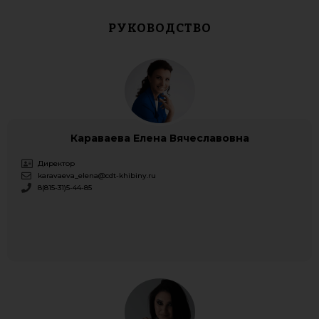
РУКОВОДСТВО
Караваева Елена Вячеславовна
Директор
karavaeva_elena@cdt-khibiny.ru​
8(815-31)5-44-85