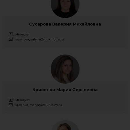
Сусарова Валерия Михайловна
Методист
susarova_valeria@cdt-khibiny.ru
Кривенко Мария Сергеевна
Методист
krivenko_maria@cdt-khibiny.ru