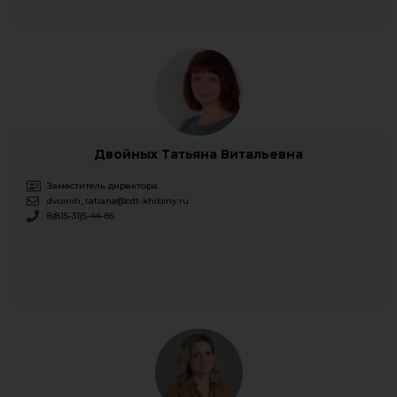
Двойных Татьяна Витальевна
Заместитель директора
dvoinih_tatiana@cdt-khibiny.ru
8(815-31)5-44-85