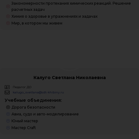
Закономерности протекания химических реакций. Решение
расчетных задач
Химия о здоровье в упражнениях и задачах
Мир, в котором мы живем
Калуго Светлана Николаевна
Педагог ДО
kalugo_svetlana@cdt-khibiny.ru
Учебные объединения:
Дорога безопасности
Авиа, судо и авто-моделирование
Юный мастер
Мастер Craft