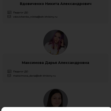
Вдовиченко Никита Александрович
Педагог ДО
vdovichenko_nikita@cdt-khibiny.ru
Максимова Дарья Александровна
Педагог ДО
maksimova_daria@cdt-khibiny.ru