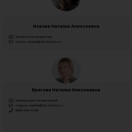
Иовова Наталья Алексеевна
Заместитель директора
iovova_natalia@cdt-khibiny.ru
Врагова Наталья Николаевна
Заведующий канцелярией
vragova_natalia@cdt-khibiny.ru
8(815-31)5-44-85