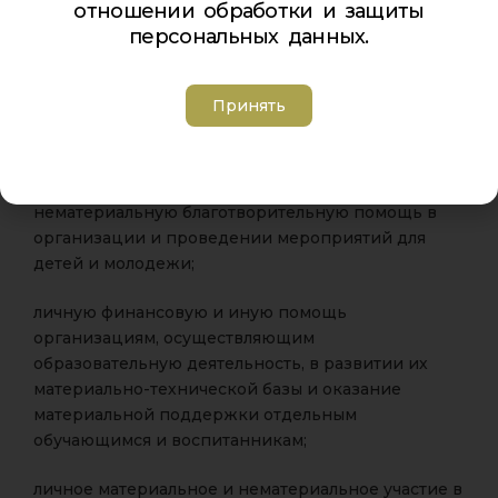
отношении обработки и защиты
1.9. Нагрудным знаком «За милосердие и
персональных данных.
благотворительность» награждаются граждане
Российской Федерации, иностранные граждане,
лица без гражданства.
Принять
Награждение производится за:
систематическую материальную и
нематериальную благотворительную помощь в
организации и проведении мероприятий для
детей и молодежи;
личную финансовую и иную помощь
организациям, осуществляющим
образовательную деятельность, в развитии их
материально-технической базы и оказание
материальной поддержки отдельным
обучающимся и воспитанникам;
личное материальное и нематериальное участие в