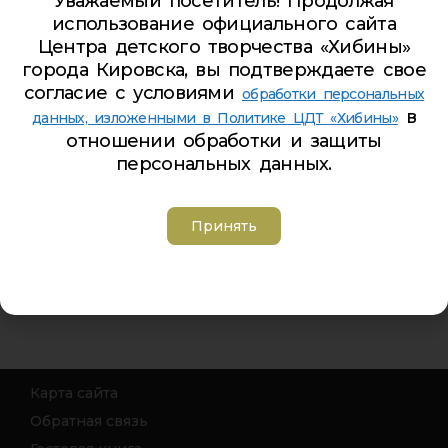
Уважаемый посетитель! Продолжая
План мероприятий РФ Год семьи 2024
использование официального сайта
Центра детского творчества «Хибины»
29.01.2024
города Кировска, вы подтверждаете свое
согласие с условиями
обработки персональных
в
данных, изложенными в Политике ЦДТ «Хибины»
отношении обработки и защиты
персональных данных.
План основных мероприятий ЦДТ «Хибины»,
посвященных Году семьи
Принять
29.01.2024
Карта сайта
Обратная связь