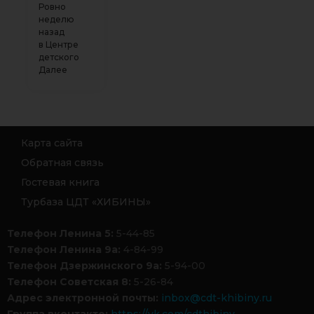
Ровно
неделю
назад
в Центре
детского
Далее
Карта сайта
Обратная связь
Гостевая книга
Турбаза ЦДТ «ХИБИНЫ»
Телефон Ленина 5:
5-44-85
Телефон Ленина 9а:
4-84-99
Телефон Дзержинского 9а:
5-94-00
Телефон Советская 8:
5-26-84
Адрес электронной почты:
inbox@cdt-khibiny.ru
Группа вконтакте:
https://vk.com/cdthibiny