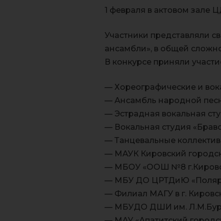
1 февраля в актовом зале 
Участники представляли св
ансамбли», в общей сложн
В конкурсе приняли участи
— Хореографические и вок
— Ансамбль народной песни
— Эстрадная вокальная сту
— Вокальная студия «Брав
— Танцевальные коллектив
— МАУК Кировский городско
— МБОУ «ООШ №8 г.Кировс
— МБУ ДО ЦРТДиЮ «Поляри
— Филиал МАГУ в г. Кировск
— МБУДО ДШИ им. Л.М.Бурк
— МАУ «Апатитский городск