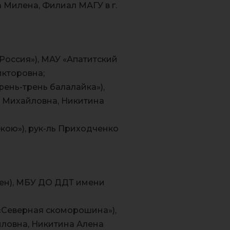
Милена, Филиал МАГУ в г.
Россия»), МАУ «Апатитский
икторовна;
рень-трень балалайка»),
а Михайловна, Никитина
кою»), рук-ль Приходченко
рен), МБУ ДО ДДТ имени
 «Северная скоморошина»),
йловна, Никитина Алена