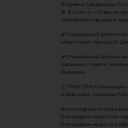
Игоревна, Свидрицкая Тать
3 место — Старшая гру
«Кировский городской двор
Специальный диплом жюр
«Апатитский городской Дво
Специальный диплом жю
Караневич, Мария Тимофее
Ивановна.
ГРАН-ПРИ в номинации «
А.Ферсмана, Горюнова Елен
Все конкурсанты награжде
Благодарим педагогов, по
Благодарим жюри за добро