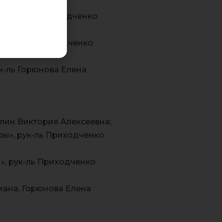
», рук-ль Приходченко
, рук-ль Приходченко
к-ль Горюнова Елена
илин Виктория Алексеевна;
ы», рук-ль Приходченко
», рук-ль Приходченко
ана, Горюнова Елена