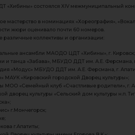
ЦДТ «Хибины» состоялся XIV межмуниципальный конк
ое мастерство в номинациях «Хореография», «Вокал
ости жюри оценивало почти 60 номеров.
е различные коллективы и организации:
альные ансамбли МАОДО ЦДТ «Хибины», г. Кировск;
 и танца «Забава», МБУДО ДДТ им. А.Е. Ферсмана, г
дия «Модус» МБУДО ДДТ им. А.Е. Ферсмана, г. Апати
о» МАУК «Кировский городской Дворец культуры»;
ы МОО «Семейный клуб «Счастливые родители», г. А
й дворец культуры «Сельский дом культуры н.п. Ти
ка»;
с» г.Мончегорск;
е;
ова г.Апатиты;
ой Дворец культуры имени Егорова В.К.»;