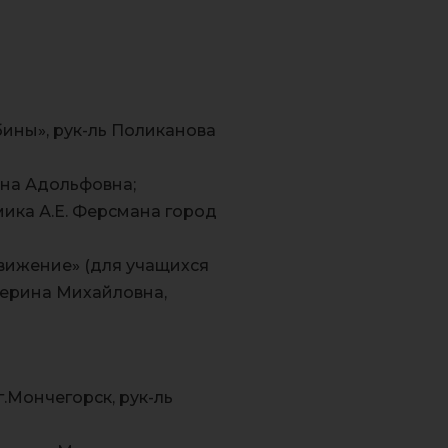
ины», рук-ль Поликанова
яна Адольфовна;
ика А.Е. Ферсмана город
вижение» (для учащихся
терина Михайловна,
г.Мончегорск, рук-ль