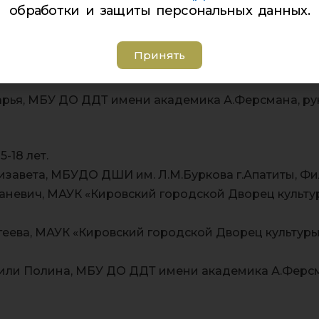
-14 лет.
обработки и защиты персональных данных.
феева, МАУК «Кировский городской дворец культуры
Принять
кина, МАУК «Кировский городской дворец культуры»
арья, МБУ ДО ДДТ имени академика А.Ферсмана, ру
-18 лет.
лизавета, МБУДО ДШИ им. Л.М.Буркова г.Апатиты, Ф
невич, МАУК «Кировский городской Дворец культур
геева, МАУК «Кировский городской Дворец культуры
или Полина, МБУ ДО ДДТ имени академика А.Ферсм