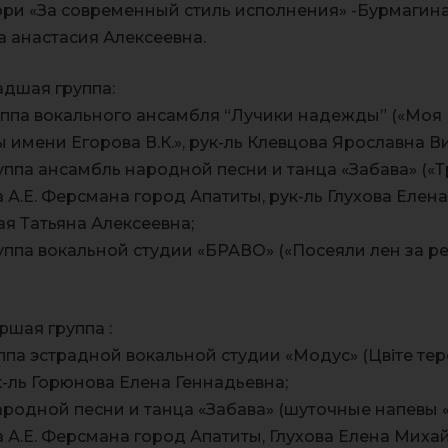
и «За современный стиль исполнения» -Бурмагина 
а анастасия Алексеевна.
адшая группа:
уппа вокального ансамбля “Лучики надежды” («Моя 
 имени Егорова В.К.», рук-ль Клевцова Ярославна В
ппа ансамбль народной песни и танца «Забава» («Т
.Е. Ферсмана город Апатиты, рук-ль Глухова Елен
я Татьяна Алексеевна;
ппа вокальной студии «БРАВО» («Посеяли лен за ре
ршая группа :
уппа эстрадной вокальной студии «Модус» (Цвiте те
-ль Горюнова Елена Геннадьевна;
ародной песни и танца «Забава» (шуточные напевы
А.Е. Ферсмана город Апатиты, Глухова Елена Миха