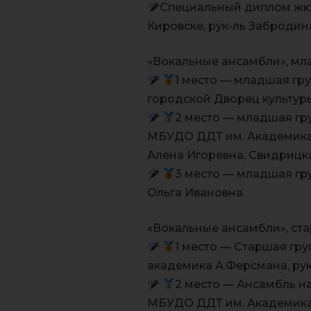
Специальный диплом жюр
Кировске, рук-ль Забродин
«Вокальные ансамбли», мл
1 место — младшая гр
городской Дворец культуры
2 место — младшая гру
МБУДО ДДТ им. Академика А
Алена Игоревна, Свидрицка
3 место — младшая гру
Ольга Ивановна.
«Вокальные ансамбли», ста
1 место — Старшая гр
академика А.Ферсмана, рук
2 место — Ансамбль н
МБУДО ДДТ им. Академика 