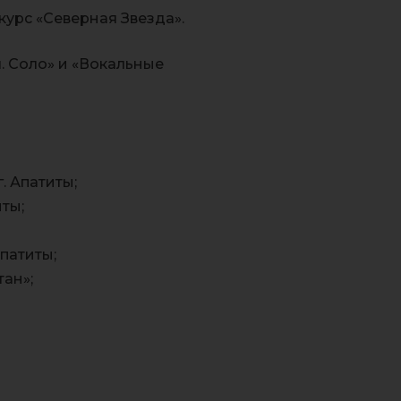
урс «Северная Звезда».
. Соло» и «Вокальные
. Апатиты;
ты;
патиты;
тан»;