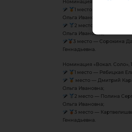
Номинация «Вокал.Соло», 12
1 место — Мария Тимо
Ольга Ивановна;
2 место — Юлия Булан
Ольга Ивановна;
3 место — Сорокина Д
Геннадьевна.
Номинация «Вокал. Соло», 15
1 место — Рябицкая Е
место — Дмитрий Кара
Ольга Ивановна;
2 место — Полина Сер
Ольга Ивановна;
3 место — Картвелишв
Геннадьевна.