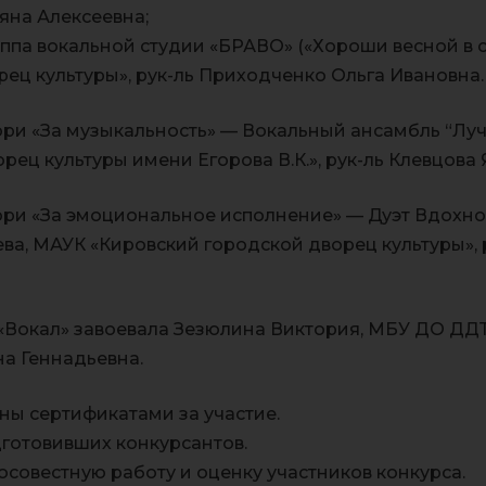
яна Алексеевна;
ппа вокальной студии «БРАВО» («Хороши весной в с
ец культуры», рук-ль Приходченко Ольга Ивановна.
и «За музыкальность» — Вокальный ансамбль “Лу
рец культуры имени Егорова В.К.», рук-ль Клевцова
ри «За эмоциональное исполнение» — Дуэт Вдохно
ва, МАУК «Кировский городской дворец культуры», 
Вокал» завоевала Зезюлина Виктория, МБУ ДО ДД
а Геннадьевна.
ны сертификатами за участие.
дготовивших конкурсантов.
совестную работу и оценку участников конкурса.