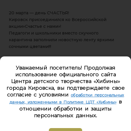
20 марта — день СЧАСТЬЯ!
Кировск присоединился ко Всероссийской
акции»Счастье с нами»!
Педагоги и школьники вместо скучного
карантина заполнили новостную ленту яркими
сочными цветами!!!
Надевай жёлтый и присоединяйся к нам!
Выкладывай свои яркие фото с хэштегами
Уважаемый посетитель! Продолжая
использование официального сайта
Центра детского творчества «Хибины»
города Кировска, вы подтверждаете свое
согласие с условиями
обработки персональных
в
данных, изложенными в Политике ЦДТ «Хибины»
отношении обработки и защиты
персональных данных.