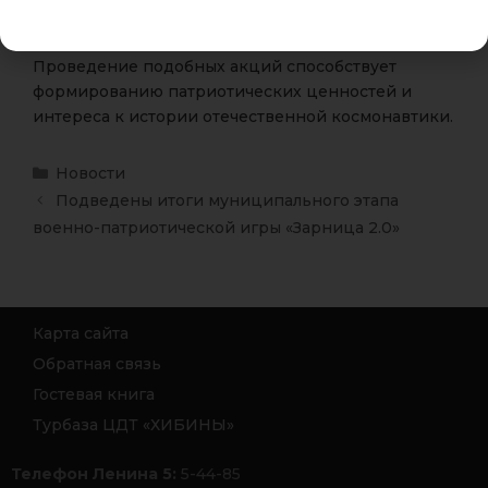
в космос.
Проведение подобных акций способствует
формированию патриотических ценностей и
интереса к истории отечественной космонавтики.
Новости
Подведены итоги муниципального этапа
военно-патриотической игры «Зарница 2.0»
Карта сайта
Обратная связь
Гостевая книга
Турбаза ЦДТ «ХИБИНЫ»
Телефон Ленина 5:
5-44-85