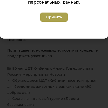
персональных данных.
Место проведения:
ЦДТ «Хибины» (пр. Ленина, д. 5)
Принять
Вход:
свободный
Руководитель коллектива — Поликанова Татьяна
Ивановна.
Приглашаем всех желающих посетить концерт и
поддержать участников.
90 лет ЦДТ «Хибины»
,
Анонс
,
Год единства в
России
,
Мероприятия
,
Новости
Обучающиеся ЦДТ «Хибины» посетили приют
для бездомных животных в рамках акции «90
добрых дел»
Состоялся итоговый турнир «Дорога
безопасности»