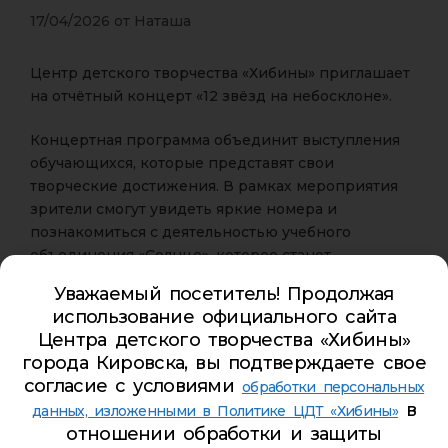
17/04/2026
от
Наташа
Центр детского творчества «Хибины» приглашает
на отчётный концерт «12 звёзд на небосклоне».
Концертная программа объединит выступления
обучающихся, которые представят свои
творческие достижения. В рамках мероприятия
зрители смогут увидеть яркие номера и
познакомиться с деятельностью учебного
объединения «Солнце», которое станет
центральным элементом концертной программы.
Уважаемый посетитель! Продолжая
использование официального сайта
Мероприятие пройдёт в тематической
Центра детского творчества «Хибины»
концепции, отражающей идею создания единого
города Кировска, вы подтверждаете свое
творческого «созвездия» участников.
согласие с условиями
обработки персональных
в
данных, изложенными в Политике ЦДТ «Хибины»
Дата и время проведения:
отношении обработки и защиты
18 апреля 2026 года в 12:00