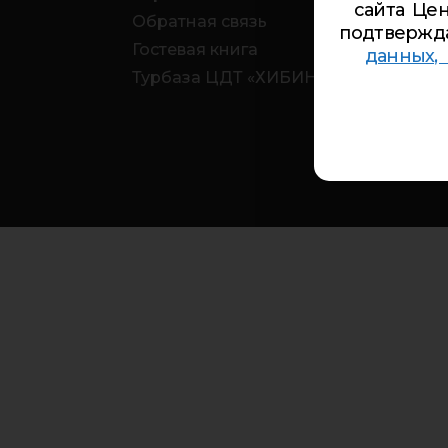
сайта Цен
Обратная связь
подтвержд
Гостевая книга
данных,
Турбаза ЦДТ «ХИБИНЫ»