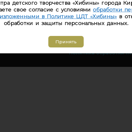
тра детского творчества «Хибины» города Ки
Телефон Ленина 9а:
4-
аете свое согласие с условиями
обработки пе
Телефон Дзержинского
 изложенными в Политике ЦДТ «Хибины»
в от
Телефон Советская 8:
5
обработки и защиты персональных данных.
Адрес электронной по
Группа вконтакте:
https
Принять
Политика обработки п