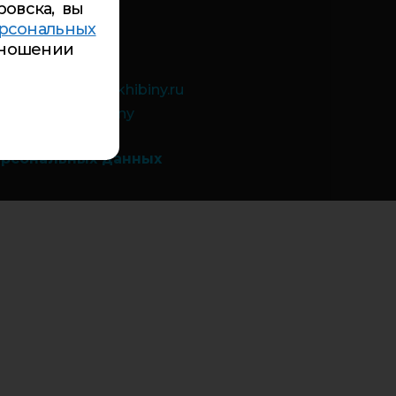
ровска, вы
84-99
рсональных
 9а:
5-94-00
ношении
-26-84
чты:
inbox@cdt-khibiny.ru
://vk.com/cdthibiny
ерсональных данных