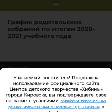
График родительских
собраний по итогам 2020-
2021 учебного года
Карта сайта
Обратная связь
Уважаемый посетитель! Продолжая
Гостевая книга
использование официального сайта
Турбаза ЦДТ «ХИБИНЫ»
Центра детского творчества «Хибины»
города Кировска, вы подтверждаете свое
Телефон Ленина 5:
5-44-85
согласие с условиями
обработки персональных
Телефон Ленина 9а:
4-84-99
в
данных, изложенными в Политике ЦДТ «Хибины»
Телефон Дзержинского 9а:
5-94-00