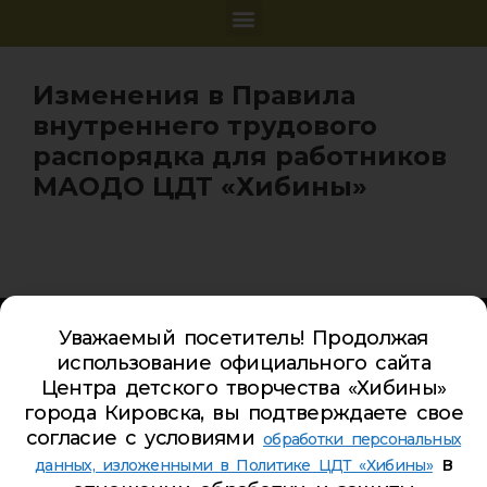
Изменения в Правила
внутреннего трудового
распорядка для работников
МАОДО ЦДТ «Хибины»
Карта сайта
Уважаемый посетитель! Продолжая
Обратная связь
использование официального сайта
Гостевая книга
Центра детского творчества «Хибины»
города Кировска, вы подтверждаете свое
Турбаза ЦДТ «ХИБИНЫ»
согласие с условиями
обработки персональных
в
Телефон Ленина 5:
5-44-85
данных, изложенными в Политике ЦДТ «Хибины»