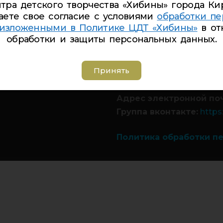
тра детского творчества «Хибины» города Ки
аете свое согласие с условиями
обработки пе
 изложенными в Политике ЦДТ «Хибины»
в от
обработки и защиты персональных данных.
Телефон Ленина 5:
5-44
Телефон Ленина 9а:
4-
Принять
Телефон Дзержинского
Телефон Советская 8:
5
Адрес электронной по
Группа вконтакте:
https
Политика обработки п