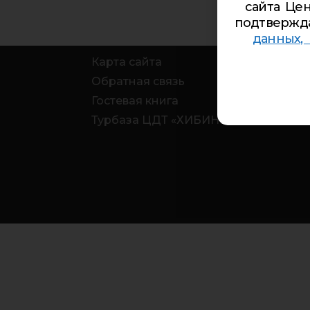
сайта Цен
подтвержд
данных,
Карта сайта
Обратная связь
Гостевая книга
Турбаза ЦДТ «ХИБИНЫ»