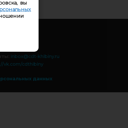
ровска, вы
рсональных
ношении
-85
84-99
 9а:
5-94-00
-26-84
чты:
inbox@cdt-khibiny.ru
://vk.com/cdthibiny
ерсональных данных