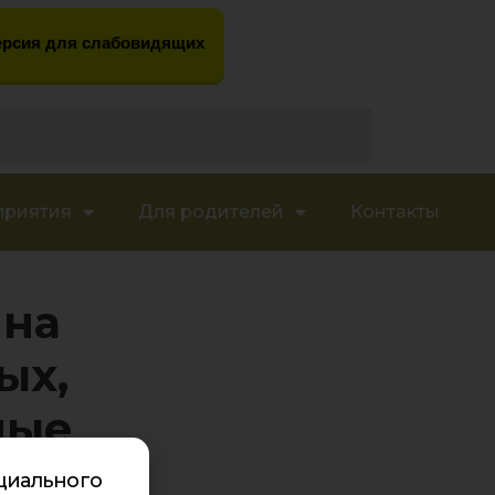
рсия для слабовидящих
приятия
Для родителей
Контакты
 на
ых,
ные
циального