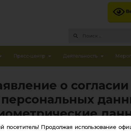
Ве
Пресс-центр
Деятельность
Меро
аявление о согласии
 персональных данн
иометрические дан
й посетитель! Продолжая использование офи