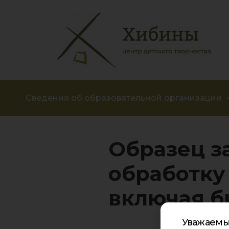
Сведения об образовательной организации
Образец з
обработку
включая б
Уважаемы