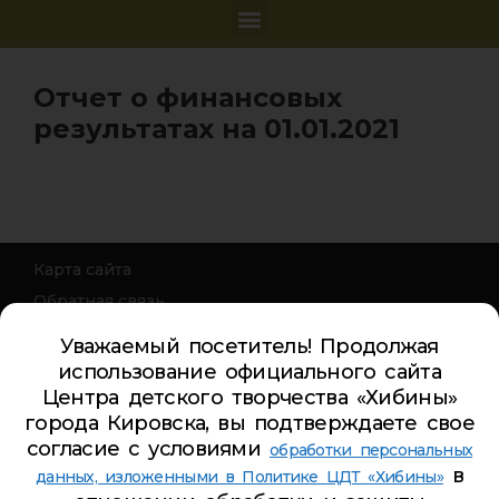
Отчет о финансовых
результатах на 01.01.2021
Карта сайта
Обратная связь
Гостевая книга
Уважаемый посетитель! Продолжая
Турбаза ЦДТ «ХИБИНЫ»
использование официального сайта
Центра детского творчества «Хибины»
Телефон Ленина 5:
5-44-85
города Кировска, вы подтверждаете свое
Телефон Ленина 9а:
4-84-99
согласие с условиями
обработки персональных
Телефон Дзержинского 9а:
5-94-00
в
данных, изложенными в Политике ЦДТ «Хибины»
Телефон Советская 8:
5-26-84