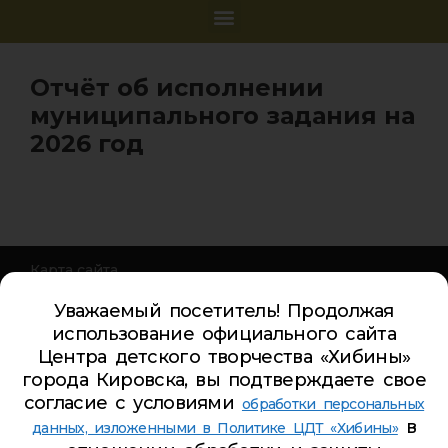
Отчёт об исполнении
муниципального задания на
2026 год
Карта сайта
Обратная связь
Уважаемый посетитель! Продолжая
Гостевая книга
использование официального сайта
Турбаза ЦДТ «ХИБИНЫ»
Центра детского творчества «Хибины»
города Кировска, вы подтверждаете свое
Телефон Ленина 5:
5-44-85
согласие с условиями
обработки персональных
Телефон Ленина 9а:
4-84-99
в
данных, изложенными в Политике ЦДТ «Хибины»
Телефон Дзержинского 9а:
5-94-00