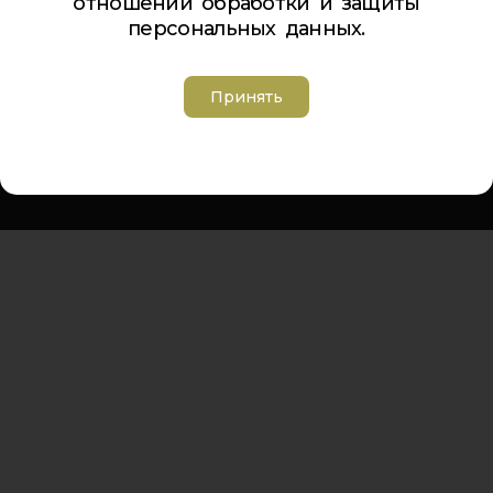
отношении обработки и защиты
Телефон Ленина 5:
5-44-85
персональных данных.
Телефон Ленина 9а:
4-84-99
Телефон Дзержинского 9а:
5-94-00
Телефон Советская 8:
5-26-84
Принять
Адрес электронной почты:
inbox@cdt-khibiny.ru
Группа вконтакте:
https://vk.com/cdthibiny
Политика обработки персональных данных