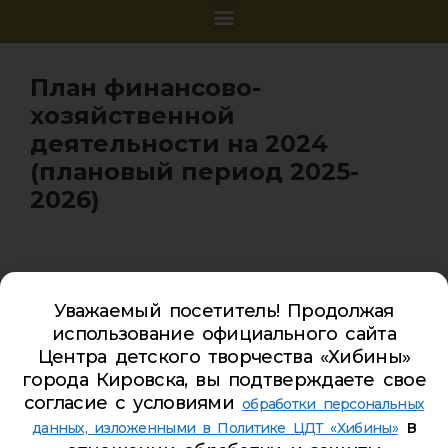
План финансово-
хозяйственной
деятельности на 2024
(плановый период 2025-
2026)
Уважаемый посетитель! Продолжая
Карта сайта
использование официального сайта
Обратная связь
Центра детского творчества «Хибины»
города Кировска, вы подтверждаете свое
Гостевая книга
согласие с условиями
обработки персональных
Турбаза ЦДТ «ХИБИНЫ»
в
данных, изложенными в Политике ЦДТ «Хибины»