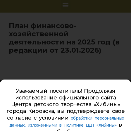
План финансово-
хозяйственной
деятельности на 2025 год (в
редакции от 23.01.2026)
Карта сайта
Уважаемый посетитель! Продолжая
Обратная связь
использование официального сайта
Гостевая книга
Центра детского творчества «Хибины»
города Кировска, вы подтверждаете свое
Турбаза ЦДТ «ХИБИНЫ»
согласие с условиями
обработки персональных
в
Телефон Ленина 5:
5-44-85
данных, изложенными в Политике ЦДТ «Хибины»