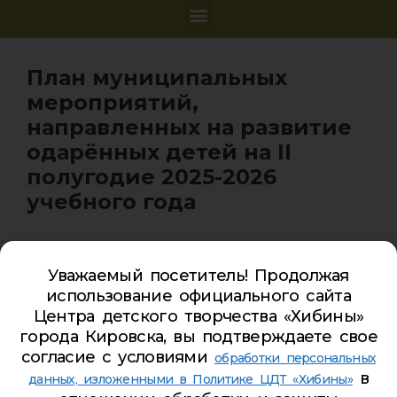
План муниципальных
мероприятий,
направленных на развитие
одарённых детей на II
полугодие 2025-2026
учебного года
Уважаемый посетитель! Продолжая
использование официального сайта
Карта сайта
Центра детского творчества «Хибины»
города Кировска, вы подтверждаете свое
Обратная связь
согласие с условиями
обработки персональных
Гостевая книга
в
данных, изложенными в Политике ЦДТ «Хибины»
Турбаза ЦДТ «ХИБИНЫ»