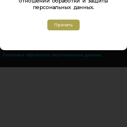
отношении обработки и защиты
персональных данных.
Телефон Ленина 5:
5-44-85
Телефон Ленина 9а:
4-84-99
Телефон Дзержинского 9а:
5-94-00
Принять
Телефон Советская 8:
5-26-84
Адрес электронной почты:
inbox@cdt-khibiny.ru
Группа вконтакте:
https://vk.com/cdthibiny
Политика обработки персональных данных