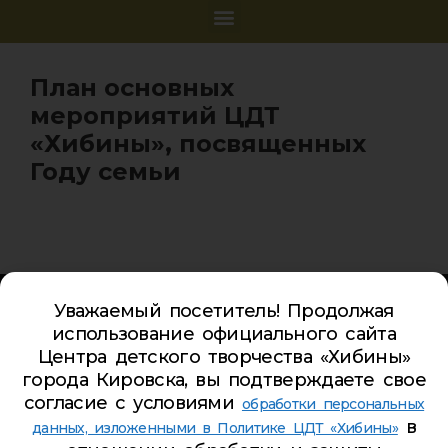
План основных
мероприятий ЦДТ
«Хибины», посвященных
Году семьи
Карта сайта
Уважаемый посетитель! Продолжая
Обратная связь
использование официального сайта
Гостевая книга
Центра детского творчества «Хибины»
города Кировска, вы подтверждаете свое
Турбаза ЦДТ «ХИБИНЫ»
согласие с условиями
обработки персональных
в
Телефон Ленина 5:
5-44-85
данных, изложенными в Политике ЦДТ «Хибины»