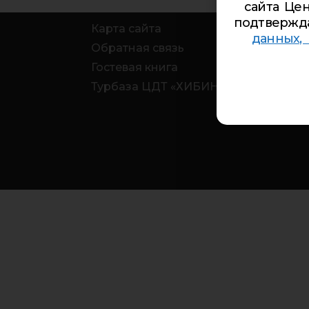
сайта Цен
подтвержд
Карта сайта
данных,
Обратная связь
Гостевая книга
Турбаза ЦДТ «ХИБИНЫ»