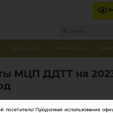
Ве
Пресс-центр
Деятельность
Меро
ты МЦП ДДТТ на 202
од
й посетитель! Продолжая использование офи