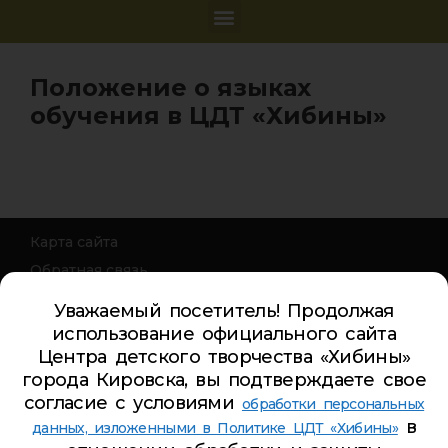
Положение о языках
обучения в ЦДТ «Хибины»
Карта сайта
Обратная связь
Гостевая книга
Уважаемый посетитель! Продолжая
Турбаза ЦДТ «ХИБИНЫ»
использование официального сайта
Центра детского творчества «Хибины»
Телефон Ленина 5:
5-44-85
города Кировска, вы подтверждаете свое
Телефон Ленина 9а:
4-84-99
согласие с условиями
обработки персональных
Телефон Дзержинского 9а:
5-94-00
в
данных, изложенными в Политике ЦДТ «Хибины»
Телефон Советская 8:
5-26-84