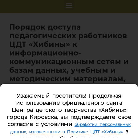
Порядок доступа
педагогических работников
ЦДТ «Хибины» к
информационно-
коммуникационным сетям и
базам данных, учебным и
методическим материалам,
музейным фондам,
материально-техническим
Уважаемый посетитель! Продолжая
использование официального сайта
средствам обеспечения
Центра детского творчества «Хибины»
образовательной
города Кировска, вы подтверждаете свое
деятельности
согласие с условиями
обработки персональных
в
данных, изложенными в Политике ЦДТ «Хибины»