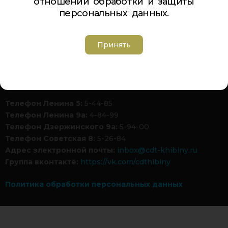
отношении обработки и защиты
персональных данных.
Карта сайта
Принять
Обратная связь
Гостевая книга
Турбаза ЦДТ «ХИБИНЫ»
Телефон Ленина 5:
5-44-85
Телефон Ленина 9а:
4-84-99
Телефон Дзержинского 9а:
5-94-00
Телефон Советская 8:
5-26-84
Адрес электронной почты:
inbox@cdt-khibiny.ru
Группа вконтакте:
https://vk.com/cdthibiny
Политика обработки персональных данных