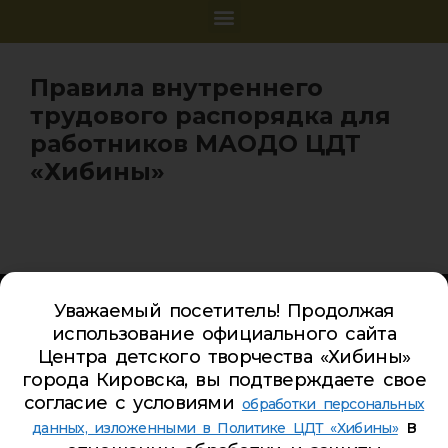
Правила внутреннего
трудового распорядка для
работников МАОДО ЦДТ
«Хибины»
Карта сайта
Уважаемый посетитель! Продолжая
Обратная связь
использование официального сайта
Гостевая книга
Центра детского творчества «Хибины»
города Кировска, вы подтверждаете свое
Турбаза ЦДТ «ХИБИНЫ»
согласие с условиями
обработки персональных
в
Телефон Ленина 5:
5-44-85
данных, изложенными в Политике ЦДТ «Хибины»