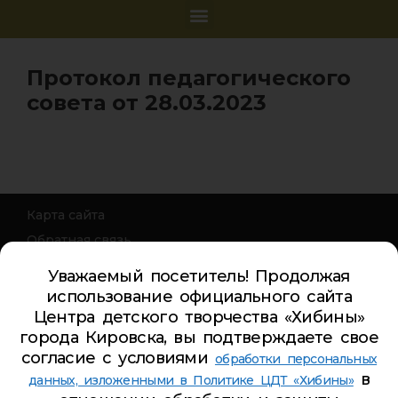
Протокол педагогического
совета от 28.03.2023
Карта сайта
Обратная связь
Гостевая книга
Уважаемый посетитель! Продолжая
Турбаза ЦДТ «ХИБИНЫ»
использование официального сайта
Центра детского творчества «Хибины»
Телефон Ленина 5:
5-44-85
города Кировска, вы подтверждаете свое
Телефон Ленина 9а:
4-84-99
согласие с условиями
обработки персональных
Телефон Дзержинского 9а:
5-94-00
в
данных, изложенными в Политике ЦДТ «Хибины»
Телефон Советская 8:
5-26-84