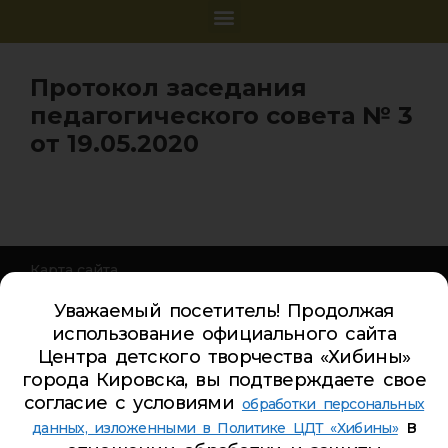
Протокол заседания
педагогического совета № 3
от 19.05.2020
Карта сайта
Обратная связь
Уважаемый посетитель! Продолжая
Гостевая книга
использование официального сайта
Турбаза ЦДТ «ХИБИНЫ»
Центра детского творчества «Хибины»
города Кировска, вы подтверждаете свое
Телефон Ленина 5:
5-44-85
согласие с условиями
обработки персональных
Телефон Ленина 9а:
4-84-99
в
данных, изложенными в Политике ЦДТ «Хибины»
Телефон Дзержинского 9а:
5-94-00