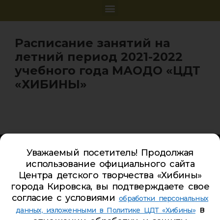
Расписание занятий на
летний период 2021-2022
учебного года МАОДО «ЦДТ
«ХИБИНЫ»
Карта сайта
Уважаемый посетитель! Продолжая
Обратная связь
использование официального сайта
Гостевая книга
Центра детского творчества «Хибины»
города Кировска, вы подтверждаете свое
Турбаза ЦДТ «ХИБИНЫ»
согласие с условиями
обработки персональных
в
Телефон Ленина 5:
5-44-85
данных, изложенными в Политике ЦДТ «Хибины»