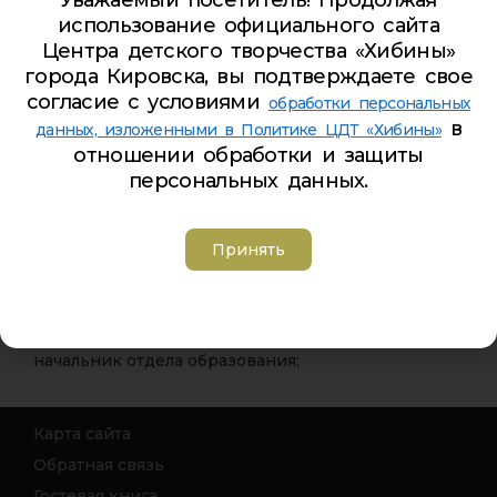
направленных на недопущение незаконных
использование официального сайта
сборов денежных средств с родителей
Центра детского творчества «Хибины»
обучающихся образовательных организаций»
.
города Кировска, вы подтверждаете свое
согласие с условиями
обработки персональных
В случае обнаружения факта незаконного сбора
в
данных, изложенными в Политике ЦДТ «Хибины»
денежных средств в муниципальных
отношении обработки и защиты
образовательных организациях города Кировска
персональных данных.
просим родителей обращаться на телефоны
«горячей» линии:
Принять
— детский сады, школы, ЦДТ «Хибины» —
9-87-25
+342
, Наталья Николаевна Губанова, заместитель
председателя комитета образования, культуры и
спорта администрации города Кировска,
начальник отдела образования;
Карта сайта
Обратная связь
Гостевая книга