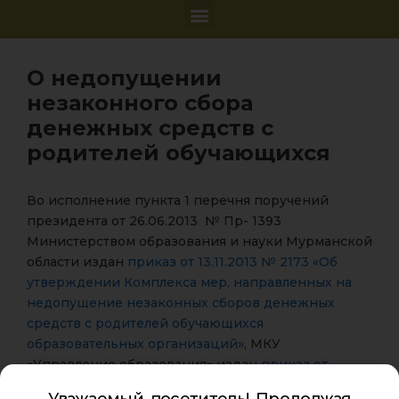
О недопущении
незаконного сбора
денежных средств с
родителей обучающихся
Во исполнение пункта 1 перечня поручений
президента от 26.06.2013 № Пр- 1393
Министерством образования и науки Мурманской
области издан
приказ от 13.11.2013 № 2173 «Об
утверждении Комплекса мер, направленных на
недопущение незаконных сборов денежных
средств с родителей обучающихся
образовательных организаций»
, МКУ
«Управление образования» издан
приказ от
25.11.2013 № 1625 «О реализации Комплекса мер,
Уважаемый посетитель! Продолжая