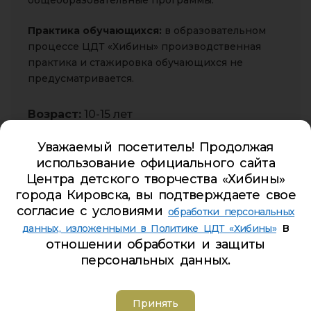
общеобразовательные программы.
Практика обучающихся:
в образовательном
процессе ЦДТ «Хибины» производственная
практика и стажировка обучающихся не
предусматривается.
Возраст:
10-15 лет
Направленность:
Техническая
Уважаемый посетитель! Продолжая
использование официального сайта
Срок обучения:
1 год
Центра детского творчества «Хибины»
города Кировска, вы подтверждаете свое
согласие с условиями
обработки персональных
в
Годовой_календарный учебный график 2022-2023
данных, изложенными в Политике ЦДТ «Хибины»
отношении обработки и защиты
22.08.2022
персональных данных.
ЭП
Принять