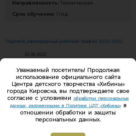
Направленность:
Техническая
Срок обучения:
1 год
Годовой_календарный учебный график 2022-2023
22.08.2022
ЭП
Уважаемый посетитель! Продолжая
использование официального сайта
Центра детского творчества «Хибины»
города Кировска, вы подтверждаете свое
согласие с условиями
обработки персональных
Учебный план МАОДО ЦДТ «Хибины» на 2022-2023
в
данных, изложенными в Политике ЦДТ «Хибины»
учебный год
отношении обработки и защиты
персональных данных.
01.09.2022
ЭП