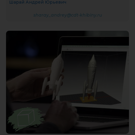
Шарай Андрей Юрьевич
sharay_andrey@cdt-khibiny.ru