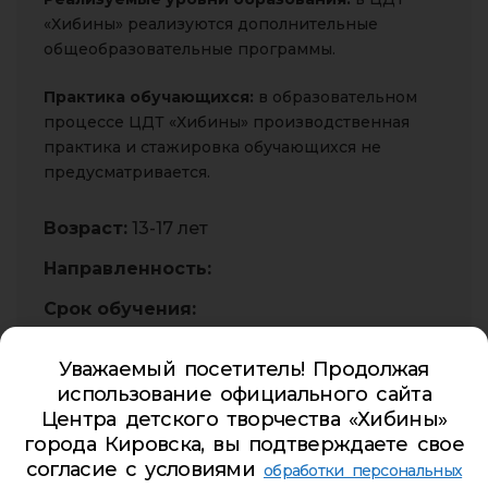
«Хибины» реализуются дополнительные
общеобразовательные программы.
Практика обучающихся:
в образовательном
процессе ЦДТ «Хибины» производственная
практика и стажировка обучающихся не
предусматривается.
Возраст:
13-17 лет
Направленность:
Срок обучения:
Уважаемый посетитель! Продолжая
использование официального сайта
Годовой_календарный учебный график 2022-2023
Центра детского творчества «Хибины»
города Кировска, вы подтверждаете свое
22.08.2022
согласие с условиями
обработки персональных
ЭП