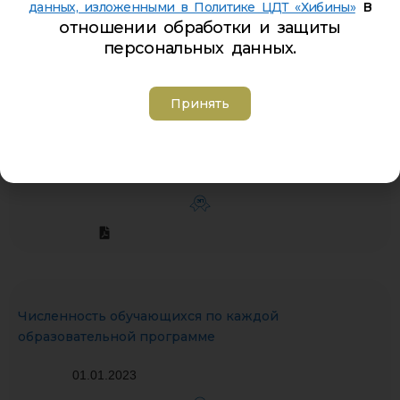
в
данных, изложенными в Политике ЦДТ «Хибины»
отношении обработки и защиты
персональных данных.
Принять
Учебный план МАОДО ЦДТ «Хибины» на 2022-2023
учебный год
01.09.2022
ЭП
Численность обучающихся по каждой
образовательной программе
01.01.2023