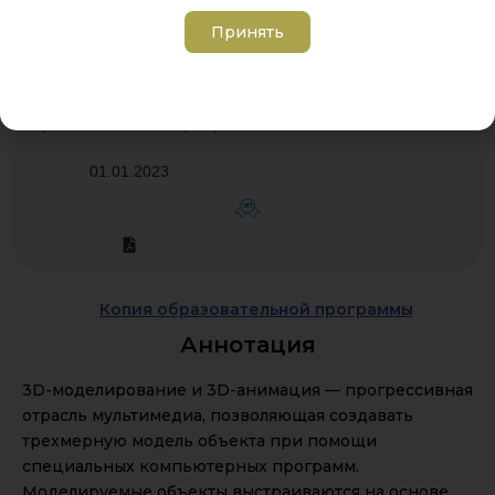
Принять
Численность обучающихся по каждой
образовательной программе
01.01.2023
ЭП
Копия образовательной программы
Аннотация
3D-моделирование и 3D-анимация — прогрессивная
отрасль мультимедиа, позволяющая создавать
трехмерную модель объекта при помощи
специальных компьютерных программ.
Моделируемые объекты выстраиваются на основе