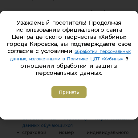
заявление родителей (законных
представителей) по установленной форме,
Уважаемый посетитель! Продолжая
если обучающий достиг 14-летнего возраста,
использование официального сайта
то необходимо предоставить письменное
Центра детского творчества «Хибины»
разрешения родителей или лиц, их
города Кировска, вы подтверждаете свое
заменяющих;
согласие с условиями
обработки персональных
при приёме в учебные объединения
в
данных, изложенными в Политике ЦДТ «Хибины»
физкультурно-спортивной и туристко-
отношении обработки и защиты
краеведческой направленности необходимо
персональных данных.
медицинское заключение о состоянии
здоровья ребенка, предоставляется 1 раз в
год ;
Принять
копия свидетельства о рождении ребенка
или паспорт (для детей, достигших 14 лет)
согласие на обработку персональных данных
Согласие на обработку персональных
данных обучающихся
страховой номер индивидуального