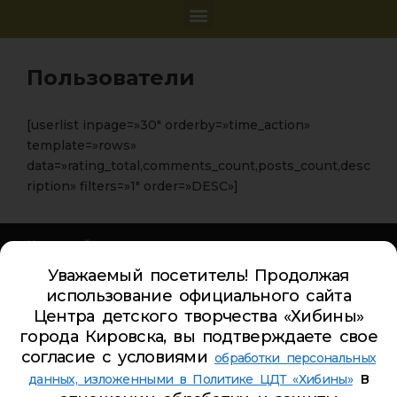
Пользователи
[userlist inpage=»30″ orderby=»time_action»
template=»rows»
data=»rating_total,comments_count,posts_count,desc
ription» filters=»1″ order=»DESC»]
Карта сайта
Обратная связь
Уважаемый посетитель! Продолжая
использование официального сайта
Гостевая книга
Центра детского творчества «Хибины»
Турбаза ЦДТ «ХИБИНЫ»
города Кировска, вы подтверждаете свое
согласие с условиями
обработки персональных
Телефон Ленина 5:
5-44-85
в
данных, изложенными в Политике ЦДТ «Хибины»
Телефон Ленина 9а:
4-84-99