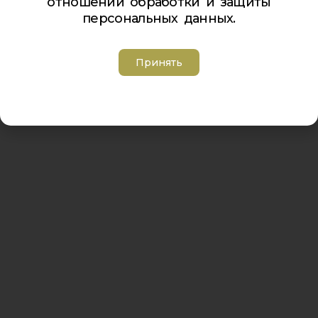
отношении обработки и защиты
Телефон Дзержинского 9а:
5-94-00
персональных данных.
Телефон Советская 8:
5-26-84
Адрес электронной почты:
inbox@cdt-khibiny.ru
Группа вконтакте:
https://vk.com/cdthibiny
Принять
Политика обработки персональных данных