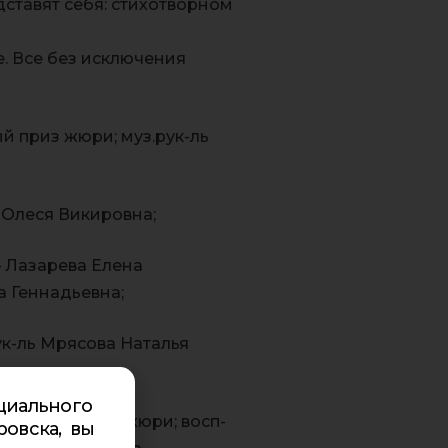
ставят себя: стихотворном
. Все без исключения
 приз жюри; муз.рук-ль
 Олеся Викировна;
— Лазарева Елена
а Геннадьевна;
к-ль Мрясова Наталья
циального
иальный приз жюри; восп-
ровска, вы