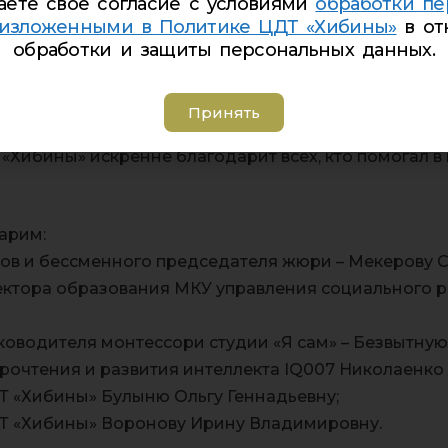
евна, Прохорова Анна Валерьевна, муз.рук-ль Дер
аете свое согласие с условиями
обработки пе
 изложенными в Политике ЦДТ «Хибины»
в от
обработки и защиты персональных данных.
 №16) — титул «
РОССИЯНОЧКА
— 2020″, специальн
оров.
Принять
 «Хибины» искренне благодарит всех, кто помогал в
дарим:
ов и бессменного председателя жюри – Мекерову С
ектора образования МКУ управления социального 
ководителя монтессори студии «Я сам» – Безвытну
рочтения и развития интеллекта IQ007 Николаенко
 «Хибины» Булыню Ольгу Геннадьевну;
 «Хибины» Воронову Ирину Владимировну.