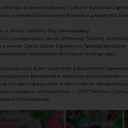
«Jofemar» и лично Бабкину Софью и Бабкина Серге
Люкс» и лично Базелинскую Ксению и директора Ба
а» и лично Саблину Яну Геннадьевну;
ского универмага и лично Мякшину Татьяну Алексан
й» и лично Триль Юлию Юрьевну и Прохорову Юлию
ринимателя Николаенко Викторию Альбертовну
годарность всем педагогам и родителям, принима
восхищаемся фантазией и талантом воспитателей и
дов, которые придумали и приготовили прекрасные 
ицу конкурса «
Россияночка
— 2019″ Милену Слобо
 новой Россияночке.