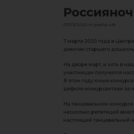
Россияноч
07/03/2020
от
pasha-cdt
7 марта 2020 года в Центр
девочек старшего дошколь
На дворе март, и хоть в на
участницам получился нас
В этом году юные конкурса
дефиле конкурсанткам за н
На танцевальном конкурсе 
несколько репетиций вмест
настоящий танцевальный н