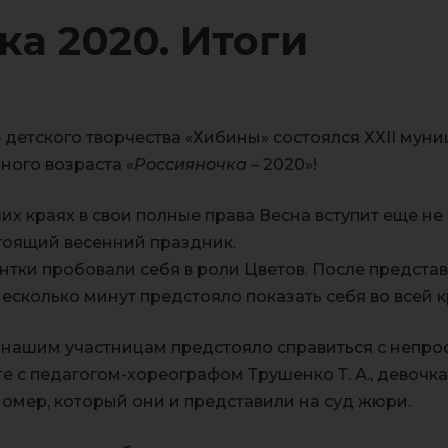
ка 2020. Итоги
е детского творчества «Хибины» состоялся ХХII мун
ного возраста «
Россияночка
– 2020»!
ших краях в свои полные права Весна вступит еще н
тоящий весенний праздник.
нтки пробовали себя в роли Цветов. После представ
есколько минут предстояло показать себя во всей к
нашим участницам предстояло справиться с непрост
е с педагогом-хореографом Трушенко Т. А., девочк
омер, который они и представили на суд жюри.