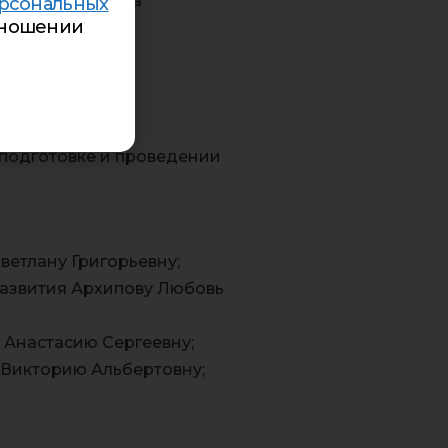
евянко Валентина
рсональных
ношении
ый приз жюри,
 подготовке и проведении
ветлану Григорьевну;
развития Архипову Любовь
ю Анастасию Сергеевну;
 Викторию Альбертовну;