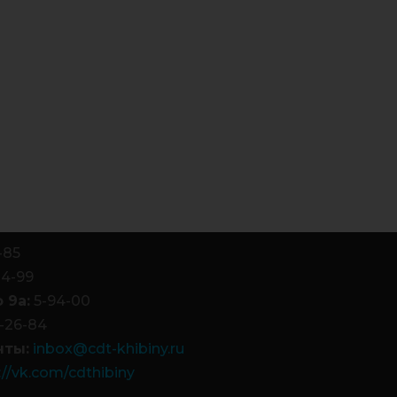
-85
84-99
 9а:
5-94-00
-26-84
чты:
inbox@cdt-khibiny.ru
://vk.com/cdthibiny