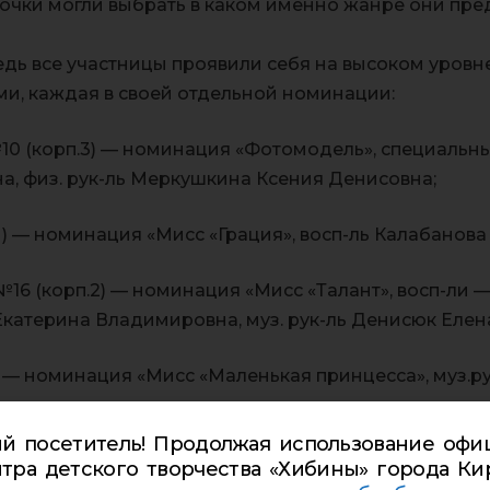
очки могли выбрать в каком именно жанре они пред
дь все участницы проявили себя на высоком уровне
ми, каждая в своей отдельной номинации:
0 (корп.3) — номинация «Фотомодель», специальный
а, физ. рук-ль Меркушкина Ксения Денисовна;
 — номинация «Мисс «Грация», восп-ль Калабанова
6 (корп.2) — номинация «Мисс «Талант», восп-ли 
катерина Владимировна, муз. рук-ль Денисюк Елен
— номинация «Мисс «Маленькая принцесса», муз.ру
й посетитель! Продолжая использование офи
10 (корп.1) — номинация «Мисс «Очарование», спец
тра детского творчества «Хибины» города Ки