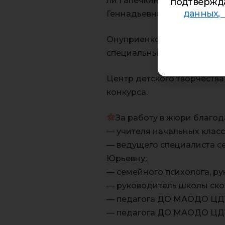
ли Гапечкина Илона Виталь
подтвержд
данных,
Геннадьевна;
Онуприенко Есения (МАДОУ
специальный приз от спонс
Центр детского творчества
конкурса.
За работу в жюри благо
— учителя начальных класс
— ведущего специалиста с
Юрьевну;
— семейного психолога, ру
— руководитель школы ско
— педагога ДО МАОДО ЦДТ
— педагога ДО МАОДО ЦДТ