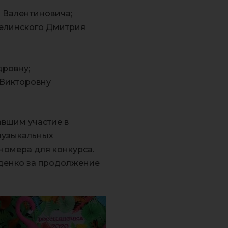
я Валентиновича;
зелинского Дмитрия
дровну;
 Викторовну
вшим участие в
 музыкальных
номера для конкурса.
денко за продолжение