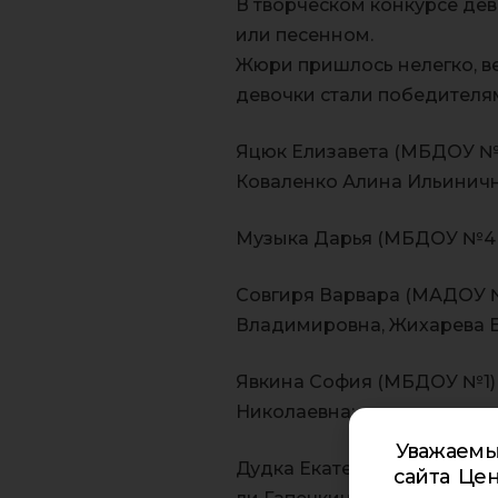
В творческом конкурсе дев
или песенном.
Жюри пришлось нелегко, ве
девочки стали победителя
Яцюк Елизавета (МБДОУ №1
Коваленко Алина Ильиничн
Музыка Дарья (МБДОУ №4 )
Совгиря Варвара (МАДОУ №1
Владимировна, Жихарева Е
Явкина София (МБДОУ №1) 
Николаевна;
Уважаемы
Дудка Екатерина (МБДОУ №
сайта Цен