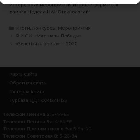
интересные мероприятия и новые форматы в
рамках Недели НАНОтехнологий!
Итоги
,
Конкурсы
,
Мероприятия
Р.И.С.К. «Маршалы Победы»
«Зеленая планета» — 2020
Карта сайта
Обратная связь
Гостевая книга
Турбаза ЦДТ «ХИБИНЫ»
Телефон Ленина 5:
5-44-85
Телефон Ленина 9а:
4-84-99
Телефон Дзержинского 9а:
5-94-00
Телефон Советская 8:
5-26-84