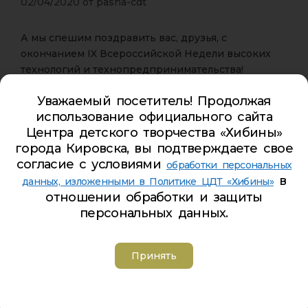
02/04/2020
от
pasha-cdt
А мы спешим поздравить вас, друзья, с
окончанием IX Всероссийской Недели высоких
технологий и технопредпринимательства!
Уважаемый посетитель! Продолжая
Внимание! Приветствуем двух самых активных её
использование официального сайта
участников:
Центра детского творчества «Хибины»
Журенко Алина
города Кировска, вы подтверждаете свое
Карбушев Степан
согласие с условиями
обработки персональных
Именно они представили замечательные,
в
данных, изложенными в Политике ЦДТ «Хибины»
развёрнутые ответы на задания сразу нескольких
отношении обработки и защиты
уроков в рамках Недели высоких технологий и
персональных данных.
технопредпринимательства, за что и будут
награждены электронными именными
Принять
сертификатами!
А мы призываем вас не сбавлять темп, ведь
совсем скоро, в мае месяце, нас снова ожидают