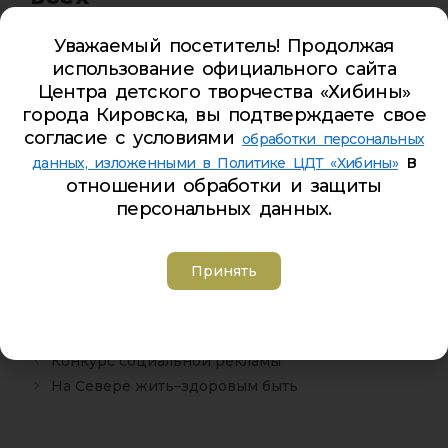
07/04/2020
от
pasha-cdt
Уважаемый посетитель! Продолжая
использование официального сайта
Внимание школ! Определены сроки участия в
Центра детского творчества «Хибины»
дистанционном режиме в конкурсе «Кенгуру —
города Кировска, вы подтверждаете свое
математика для всех» для Мурманской области.
согласие с условиями
обработки персональных
в
данных, изложенными в Политике ЦДТ «Хибины»
Начиная с сегодняшнего дня и по 12 апреля
отношении обработки и защиты
необходимо выполнить задания конкурса на
персональных данных.
сайте.
Инструкцию для проведения школьному
Принять
организатору можно получить по запросу.
Анонс
,
Конкурсы
,
Мероприятия
Конкурс социальной рекламы
На Севере жить–здоровым быть