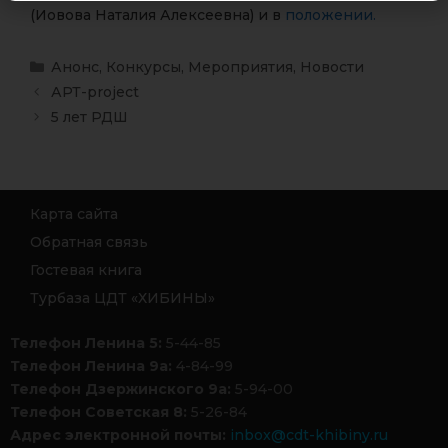
(Иовова Наталия Алексеевна) и в
положении.
Анонс
,
Конкурсы
,
Мероприятия
,
Новости
АРТ-project
5 лет РДШ
Карта сайта
Обратная связь
Гостевая книга
Турбаза ЦДТ «ХИБИНЫ»
Телефон Ленина 5:
5-44-85
Телефон Ленина 9а:
4-84-99
Телефон Дзержинского 9а:
5-94-00
Телефон Советская 8:
5-26-84
Адрес электронной почты:
inbox@cdt-khibiny.ru