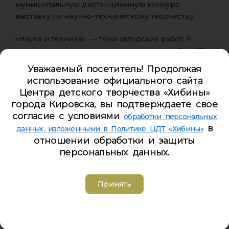
муниципальную дистанционную конкурс-
выставку по научно-техническому творчеству.
«Наука и техника» — тема авторских работ. К
участию приглашаются все желающие от 6 до 15
лет (только индивидуальное участие).
Уважаемый посетитель! Продолжая
использование официального сайта
Как принять участие?
Центра детского творчества «Хибины»
— Создай уникальную композицию или построй
города Кировска, вы подтверждаете свое
оригинальную модель.
согласие с условиями
обработки персональных
— Запиши обзор конкурсной работы на видео.
в
данных, изложенными в Политике ЦДТ «Хибины»
— Укажи ссылку на видео во время онлайн-
отношении обработки и защиты
регистрации до 25 ноября 2020 года
по ссылке
персональных данных.
— Стань победителем конкурса или получи приз
зрительских симпатий на дистанционной
выставке, которая состоится с 26 ноября по 9
Принять
декабря в Youtube, Instagram и Tik-tok.
Подробности по телефону 8 (81531) 5-44-85, по
адресу эл. почты: iovova_natalia@cdt-khibiny.ru