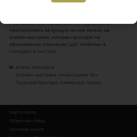
всех ребят за участие и поздравляет девчонок с
новыми достижениями!
Познакомиться с работами конкурсантов и
проголосовать за лучшую из них можно на
онлайн-выставке, которая проходит на
официальных страницах ЦДТ «Хибины» в
Instagram
и
YouTube
Итоги
,
Конкурсы
Онлайн-выставка «Новогоднее 3D»
Трудовая бригада «Северный город»
Карта сайта
Обратная связь
Гостевая книга