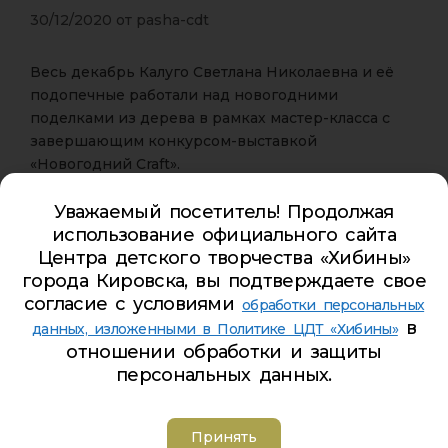
30/12/2020
от
pasha-cdt
Весь декабрь Калуго Светлана Николаевна и её
подопечные работали над новогодними
поделками из дерева в рамках мастер-класса с
завершающим конкурсом-выставкой
«Новогодний Craft».
Мальчишки и девчонки воплотили все свои
Уважаемый посетитель! Продолжая
творческие идеи и представили на суд членам
использование официального сайта
жюри свои работы. Результаты конкурса известны
Центра детского творчества «Хибины»
уже сейчас, знакомьтесь с победителем и
города Кировска, вы подтверждаете свое
призёрами:
согласие с условиями
обработки персональных
в
данных, изложенными в Политике ЦДТ «Хибины»
1 место — Алина Торганова
отношении обработки и защиты
2 место — Полина Дрожжина
персональных данных.
3 место — Анна Немирова
Центр детского творчества «Хибины»
благодарит
Принять