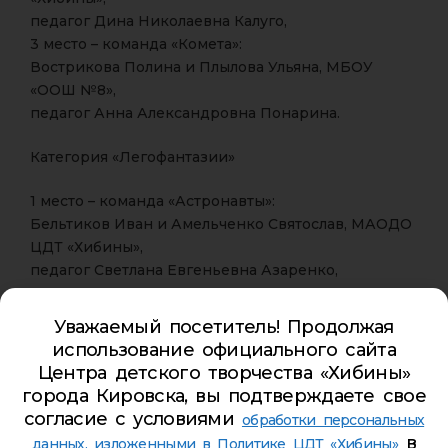
педагог Дина Николаевна Калуго,
3 место – команда «Комета»:
Вострикова Полина и Плылова Ульяна, МБОУ
«ООШ №8»,
педагог Анна Александровна Понарина.
Категория «Легофантазии»
1 место – команда «Астронавты»:
Бельтиков Иван и Амельченко Святослав, МАОДО
ЦДТ «Хибины»,
педагог Светлана Евгеньевна Азаренко,
2 место – команда «Земляне»:
Королев Евгений и Соколов Максим, МАОДО ЦДТ
Уважаемый посетитель! Продолжая
«Хибины»,
использование официального сайта
педагог Светлана Евгеньевна Азаренко,
Центра детского творчества «Хибины»
3 место – команда «Карусель»:
города Кировска, вы подтверждаете свое
Гайнуллин Матвей и Немиров Тимофей, АНО ДО
согласие с условиями
обработки персональных
«Детский развивающий центр Ай, да, я!»,
в
данных, изложенными в Политике ЦДТ «Хибины»