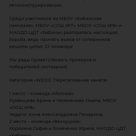
легоконструированию.
Среди участников из МБОУ «Хибинская
гимназия», МБОУ «СОШ №7», МБОУ «СОШ №8» и
МАОДО ЦДТ «Хибины» разгорелась настоящая
борьба, ведь принять вызов от соперников
решили целых 22 команды!
Мы рады приветствовать призеров и
победителей состязаний:
Категория «WEDO. Перетягивание каната»
1 место – команда «Молния»:
Румянцева Арина и Незаленова Ульяна, МБОУ
«ООШ №8»,
педагог Анна Александровна Понарина,
2 место – команда «Веснушки»:
Корякина София и Хомяченко Ирина, МАОДО ЦДТ
«Хибины»,