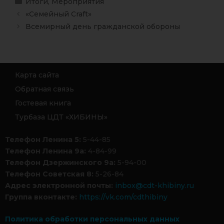
Итоги
,
Мероприятия
«Семейный Craft»
Всемирный день гражданской обороны
Карта сайта
Обратная связь
Гостевая книга
Турбаза ЦДТ «ХИБИНЫ»
Телефон Ленина 5:
5-44-85
Телефон Ленина 9а:
4-84-99
Телефон Дзержинского 9а:
5-94-00
Телефон Советская 8:
5-26-84
Адрес электронной почты:
inbox@cdt-khibiny.ru
Группа вконтакте:
https://vk.com/cdthibiny
Политика обработки персональных данных