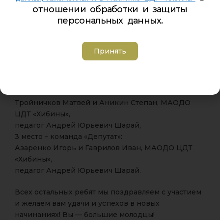
педагог Михаил Андреевич Маргаритов.
отношении обработки и защиты
персональных данных.
Категория «Робосумо»
1 место – команда «2 шурупа»:
Принять
Носко Александр и Климовец Александр, МАОДО
ЦДТ «Хибины»,
педагог Андрей Юрьевич Шарай,
2 место – команда «Бродяги»:
Тройничков Матвей и Аникин Степан, МАОДО
ЦДТ «Хибины»,
педагог Андрей Юрьевич Шарай,
3 место – команда «Депутат»:
Азаренко Игорь и Гаврилов Иван, МАОДО ЦДТ
«Хибины»,
педагог Андрей Юрьевич Шарай.
Всех остальных ребят мы поздравляем с участием
и желаем вам удачи и успехов в новых
начинаниях! Вы — большие молодцы!