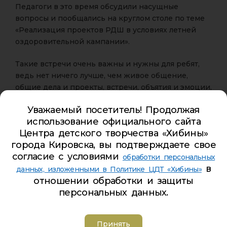
Педагоги в это время обсудили насущные
вопросы и пообщались на круглом столе по теме
«Реализация проектов РДШ в условиях летней
оздоровительной кампании».
Такие встречи очень важны и нужны для ребят,
ведь нет ничего лучше, чем живое общение,
общие дела и проекты, встречи, объятия и эмоции,
которыми можно поделиться глядя друг другу в
Уважаемый посетитель! Продолжая
глаза!
использование официального сайта
Центра детского творчества «Хибины»
города Кировска, вы подтверждаете свое
согласие с условиями
обработки персональных
в
данных, изложенными в Политике ЦДТ «Хибины»
отношении обработки и защиты
персональных данных.
Принять