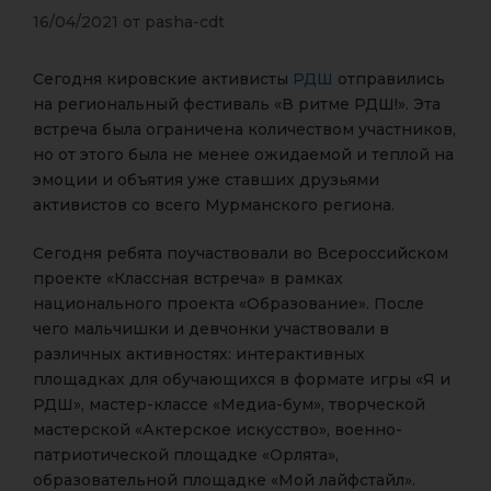
16/04/2021
от
pasha-cdt
Сегодня кировские активисты
РДШ
отправились
на региональный фестиваль «В ритме РДШ!». Эта
встреча была ограничена количеством участников,
но от этого была не менее ожидаемой и теплой на
эмоции и объятия уже ставших друзьями
активистов со всего Мурманского региона.
Сегодня ребята поучаствовали во Всероссийском
проекте «Классная встреча» в рамках
национального проекта «Образование». После
чего мальчишки и девчонки участвовали в
различных активностях: интерактивных
площадках для обучающихся в формате игры «Я и
РДШ», мастер-классе «Медиа-бум», творческой
мастерской «Актерское искусство», военно-
патриотической площадке «Орлята»,
образовательной площадке «Мой лайфстайл».