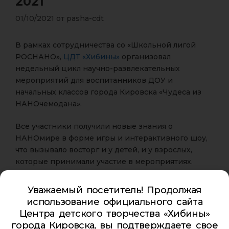
2021
01/10/2021
от
pasha-cdt
В рамках сотрудничества со «Школьной лигой
РОСНАНО»,
ЦДТ «Хибины»
организовал
недельный цикл научно-развлекательных
мероприятий для воспитанников ДОУ и
начальных классов города Кировска «Чудеса из
НАНОчемодана».
Все участники получили новые знания о
НАНОмире в форме игры и интерактивного шоу,
что вызывало восторг и у детей, и у взрослых,
которые принимали участие в мероприятиях.
Фишкой мероприятия стали абсолютно новые
опыты и и эксперименты из НАНОчемодана 2.0.
Уважаемый посетитель! Продолжая
использование официального сайта
Центра детского творчества «Хибины»
города Кировска, вы подтверждаете свое