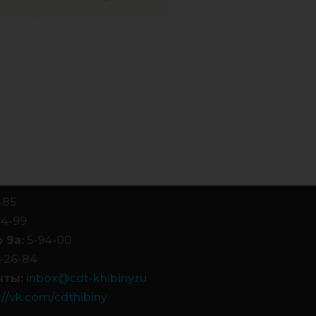
-85
84-99
 9а:
5-94-00
-26-84
чты:
inbox@cdt-khibiny.ru
://vk.com/cdthibiny