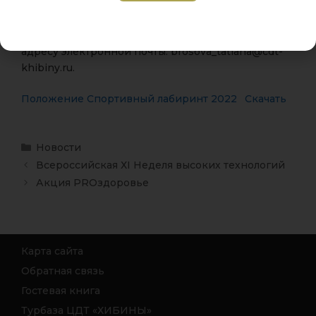
необходимо направить заявку в форме таблицы
созданной в Microsoft Excel (пример заполнения
приложение 1 Положения о соревнованиях) по
адресу электронной почты: brosova_tatiana@cdt-
khibiny.ru.
Положение Спортивный лабиринт 2022
Скачать
Новости
Всероссийская ХI Неделя высоких технологий
Акция PROздоровье
Карта сайта
Обратная связь
Гостевая книга
Турбаза ЦДТ «ХИБИНЫ»