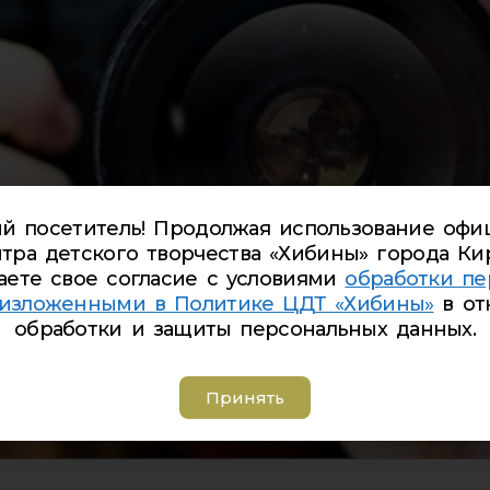
й посетитель! Продолжая использование офи
тра детского творчества «Хибины» города Ки
аете свое согласие с условиями
обработки пе
 изложенными в Политике ЦДТ «Хибины»
в от
обработки и защиты персональных данных.
Принять