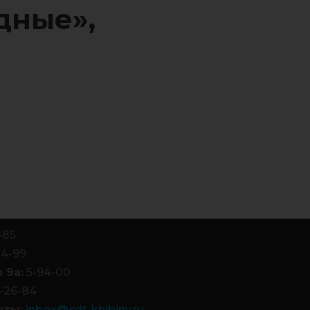
дные»,
-85
84-99
 9а:
5-94-00
-26-84
чты:
inbox@cdt-khibiny.ru