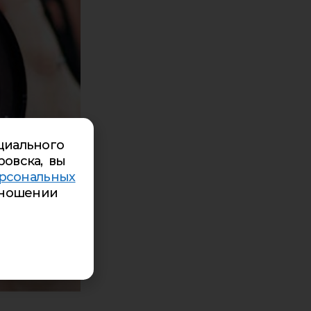
циального
ровска, вы
рсональных
ношении