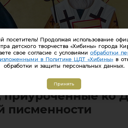
й посетитель! Продолжая использование офи
тра детского творчества «Хибины» города Ки
аете свое согласие с условиями
обработки пе
 изложенными в Политике ЦДТ «Хибины»
в от
обработки и защиты персональных данных.
в «Игры от Кирилла 
Принять
 приуроченные ко 
й писменности